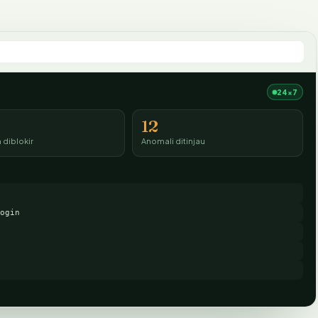
24×7
12
diblokir
Anomali ditinjau
ogin