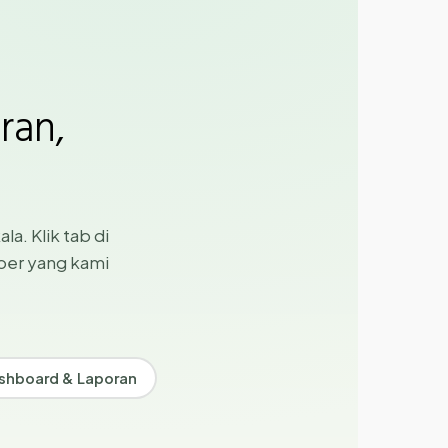
ran,
la. Klik tab di
ber yang kami
shboard & Laporan