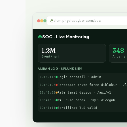
siem.physicscyber.com/soc
SOC · Live Monitoring
1.2M
348
Event / hari
Ancaman 
ALIRAN LOG · SPLUNK SIEM
10:42:18
Login berhasil · admin
10:42:05
Percobaan brute-force diblokir · /l
10:41:52
Rate limit dipicu · /api/v1
10:41:30
WAF rule cocok · SQLi dicegah
10:41:11
Sertifikat TLS valid