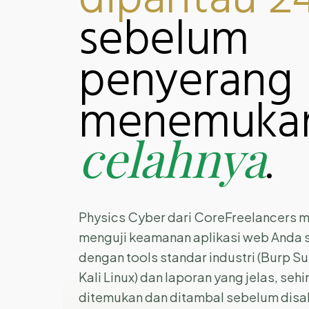
dipantau 2
sebelum
penyerang
menemuka
celahnya
.
Physics Cyber dari CoreFreelancers 
menguji keamanan aplikasi web Anda s
dengan tools standar industri (Burp S
Kali Linux) dan laporan yang jelas, se
ditemukan dan ditambal sebelum disa