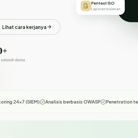
Pentest ISO
Laporan bulanan
Lihat cara kerjanya
0+
i seluruh dunia
oring 24×7 (SIEM)
Analisis berbasis OWASP
Penetration te