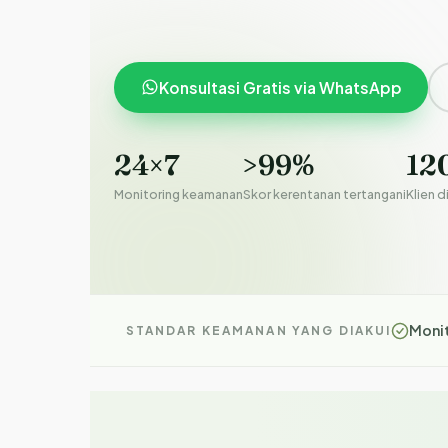
Konsultasi Gratis via WhatsApp
24×7
>99%
12
Monitoring keamanan
Skor kerentanan tertangani
Klien d
Monit
STANDAR KEAMANAN YANG DIAKUI