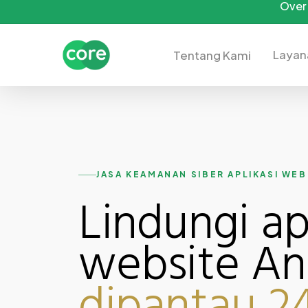
Over 
Skip
to
main
Layan
Tentang Kami
content
JASA KEAMANAN SIBER APLIKASI WEB
Lindungi ap
website An