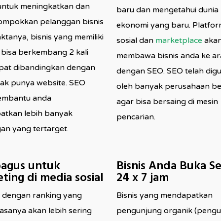
untuk meningkatkan dan
baru dan mengetahui dunia
ompokkan pelanggan bisnis
ekonomi yang baru. Platfo
ktanya, bisnis yang memiliki
sosial dan
marketplace
aka
 bisa berkembang 2 kali
membawa bisnis anda ke ar
epat dibandingkan dengan
dengan SEO. SEO telah dig
dak punya website. SEO
oleh banyak perusahaan be
embantu anda
agar bisa bersaing di mesin
tkan lebih banyak
pencarian.
an yang tertarget.
bagus untuk
Bisnis Anda Buka S
ting di media sosial
24 x 7 jam
 dengan ranking yang
Bisnis yang mendapatkan
iasanya akan lebih sering
pengunjung organik (peng