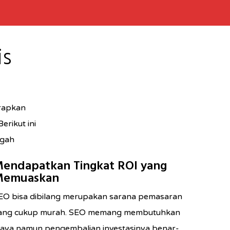
is
erapkan
rikut ini
ngah
endapatkan Tingkat ROI yang
emuaskan
EO bisa dibilang merupakan sarana pemasaran
ang cukup murah. SEO memang membutuhkan
iaya namun pengembalian investasinya benar-