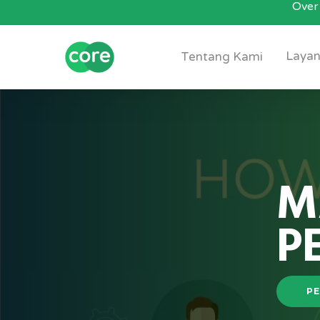
Over 
Skip
to
main
Layan
Tentang Kami
content
M
P
PE