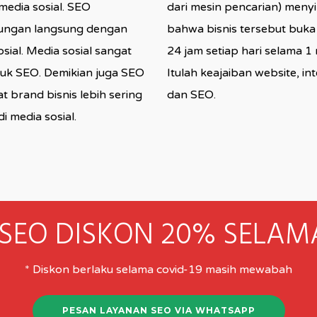
media sosial. SEO
dari mesin pencarian) meny
ungan langsung dengan
bahwa bisnis tersebut buka
sial. Media sosial sangat
24 jam setiap hari selama 1
tuk SEO. Demikian juga SEO
Itulah keajaiban website, in
 brand bisnis lebih sering
dan SEO.
i media sosial.
SEO DISKON 20% SELAMA
* Diskon berlaku selama covid-19 masih mewabah
PESAN LAYANAN SEO VIA WHATSAPP