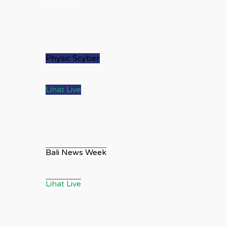
Physic Scyber
Lihat Live
Bali News Week
Lihat Live