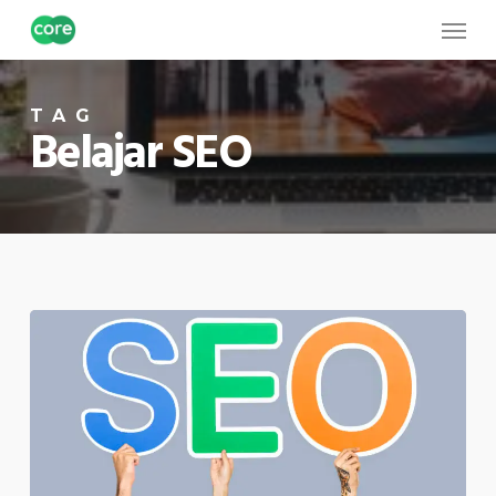
Skip
Menu
to
main
TAG
content
Belajar SEO