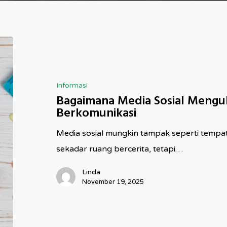
Bagaimana
Media
Sosial
Informasi
Mengubah
Bagaimana Media Sosial Mengub
Cara
Berkomunikasi
Kita
Media sosial mungkin tampak seperti tempat 
Belajar
sekadar ruang bercerita, tetapi…
dan
Berkomunikasi
Linda
November 19, 2025