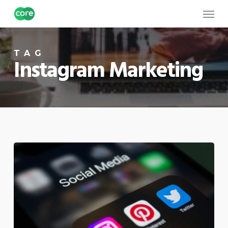
Skip
Menu
to
main
TAG
content
Instagram Marketing