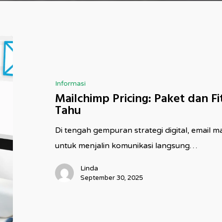
Mailchimp
Pricing:
Paket
Informasi
dan
Mailchimp Pricing: Paket dan F
Fitur
Tahu
yang
Di tengah gempuran strategi digital, email 
Perlu
untuk menjalin komunikasi langsung…
Kamu
Tahu
Linda
September 30, 2025