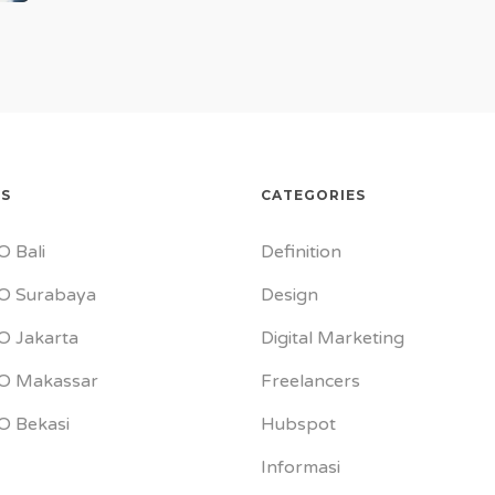
ES
CATEGORIES
O Bali
Definition
O Surabaya
Design
O Jakarta
Digital Marketing
EO Makassar
Freelancers
O Bekasi
Hubspot
Informasi