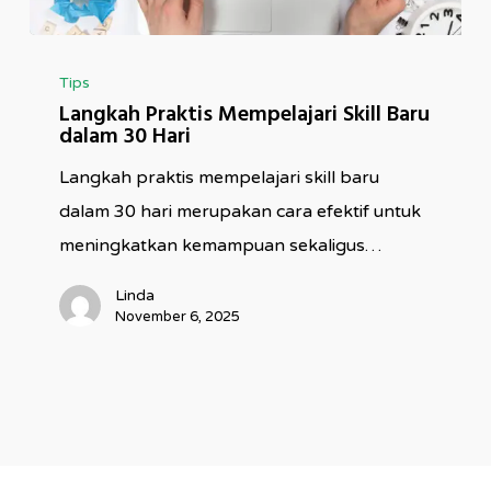
Langkah
Tips
Praktis
Langkah Praktis Mempelajari Skill Baru
Mempelajari
dalam 30 Hari
Skill
Langkah praktis mempelajari skill baru
Baru
dalam 30 hari merupakan cara efektif untuk
dalam
meningkatkan kemampuan sekaligus…
30
Hari
Linda
November 6, 2025