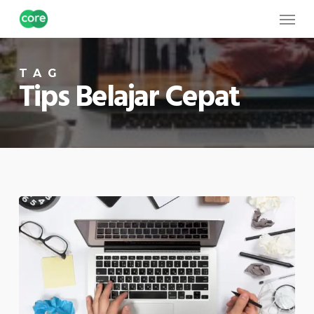
Skip
Menu
to
main
TAG
content
Tips Belajar Cepat