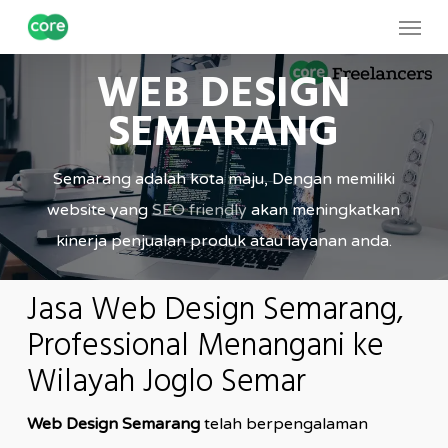
Skip
Menu
to
WEB DESIGN
main
content
SEMARANG
Semarang adalah kota maju, Dengan memiliki
website yang
SEO friendly
akan meningkatkan
kinerja penjualan produk atau layanan anda.
Jasa Web Design Semarang,
Professional Menangani ke
Wilayah Joglo Semar
Web Design Semarang
telah berpengalaman