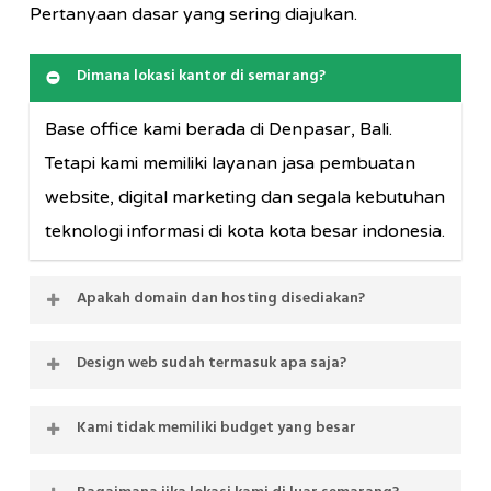
Pertanyaan dasar yang sering diajukan.
Dimana lokasi kantor di semarang?
Base office kami berada di Denpasar, Bali.
Tetapi kami memiliki layanan jasa pembuatan
website, digital marketing dan segala kebutuhan
teknologi informasi di kota kota besar indonesia.
Apakah domain dan hosting disediakan?
Jika anda tidak memiliki domain dan hosting,
Design web sudah termasuk apa saja?
kami siapkan domain dan hostingnya, jika sudah
Paket komplit akan anda dapatkan. Dari mulai
memiliki domain, kami siapkan hosting bisnisnya.
Kami tidak memiliki budget yang besar
logo jika anda belum memiliki, pengolaan data
kami sangat fleksibel dan siap melayani segala
Budget bukanlah yang utama, jika budget anda
foto dan video anda, bahkan konten sesuai
kebutuhan anda.