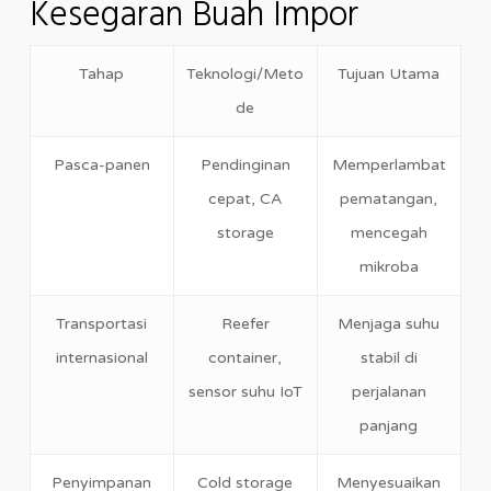
Kesegaran Buah Impor
Tahap
Teknologi/Meto
Tujuan Utama
de
Pasca-panen
Pendinginan
Memperlambat
cepat, CA
pematangan,
storage
mencegah
mikroba
Transportasi
Reefer
Menjaga suhu
internasional
container,
stabil di
sensor suhu IoT
perjalanan
panjang
Penyimpanan
Cold storage
Menyesuaikan