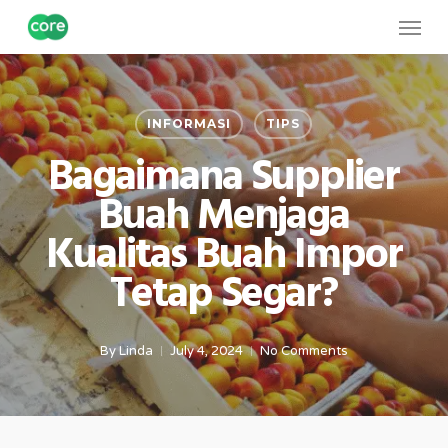
Skip
Menu
to
main
content
INFORMASI
TIPS
Bagaimana Supplier
Buah Menjaga
Kualitas Buah Impor
Tetap Segar?
By
Linda
July 4, 2024
No Comments