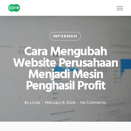
Skip
Menu
to
main
content
INFORMASI
Cara Mengubah
Website Perusahaan
Menjadi Mesin
Penghasil Profit
By
Linda
February 8, 2026
No Comments