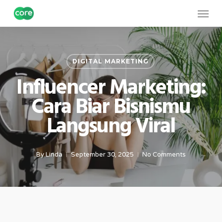
Skip
Menu
to
main
content
DIGITAL MARKETING
Influencer Marketing:
Cara Biar Bisnismu
Langsung Viral
By
Linda
September 30, 2025
No Comments