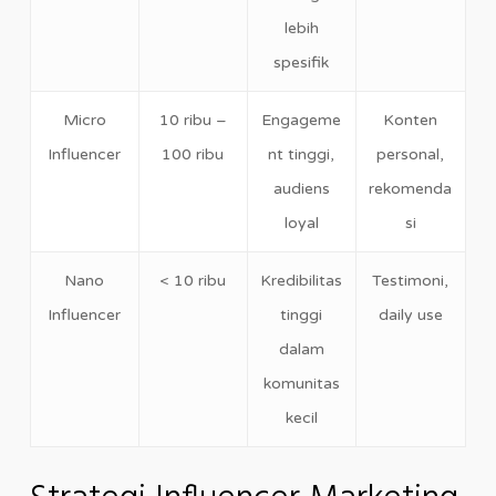
lebih
spesifik
Micro
10 ribu –
Engageme
Konten
Influencer
100 ribu
nt tinggi,
personal,
audiens
rekomenda
loyal
si
Nano
< 10 ribu
Kredibilitas
Testimoni,
Influencer
tinggi
daily use
dalam
komunitas
kecil