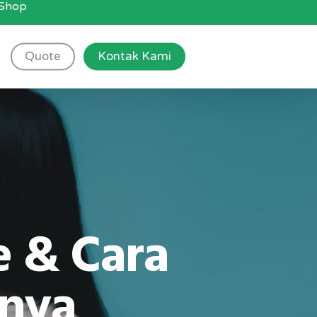
g Shop
Quote
Kontak Kami
 & Cara
nya