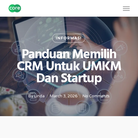
Skip
Menu
to
main
content
INFORMASI
Panduan Memilih
CRM Untuk UMKM
Dan Startup
By
Linda
March 3, 2026
No Comments