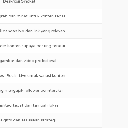
Deskripsi Singkat
grafi dan minat untuk konten tepat
l dengan bio dan link yang relevan
der konten supaya posting teratur
gambar dan video profesional
s, Reels, Live untuk variasi konten
ng mengajak follower berinteraksi
shtag tepat dan tambah lokasi
sights dan sesuaikan strategi