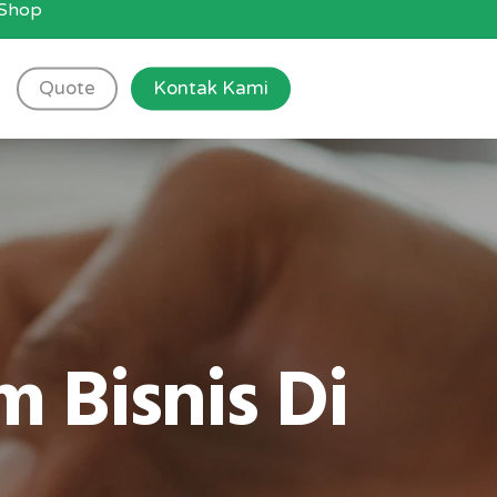
g Shop
Quote
Kontak Kami
 Bisnis Di