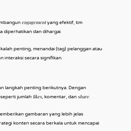
engagement
membangun
yang efektif, tim
 diperhatikan dan dihargai.
k kalah penting, menandai (tag) pelanggan atau
nteraksi secara signifikan.
an langkah penting berikutnya. Dengan
likes
share
seperti jumlah
, komentar, dan
.
memberikan gambaran yang lebih jelas
rategi konten secara berkala untuk mencapai