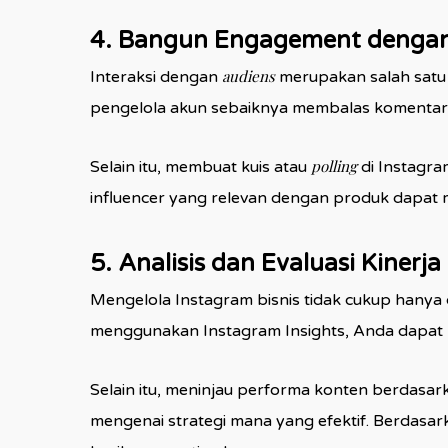
4. Bangun Engagement dengan
audiens
Interaksi dengan
merupakan salah satu
pengelola akun sebaiknya membalas komentar
polling
Selain itu, membuat kuis atau
di Instagra
influencer yang relevan dengan produk dapat 
5. Analisis dan Evaluasi Kinerja
Mengelola Instagram bisnis tidak cukup hanya
menggunakan Instagram Insights, Anda dapat m
Selain itu, meninjau performa konten berdasa
mengenai strategi mana yang efektif. Berdasar