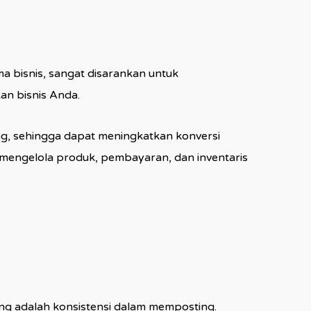
a bisnis, sangat disarankan untuk
an bisnis Anda.
g, sehingga dapat meningkatkan konversi
 mengelola produk, pembayaran, dan inventaris
ing adalah konsistensi dalam memposting.