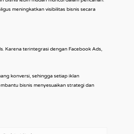
un bisnis lebih mudah muncul dalam pencarian.
s meningkatkan visibilitas bisnis secara
s. Karena terintegrasi dengan Facebook Ads,
ang konversi, sehingga setiap iklan
membantu bisnis menyesuaikan strategi dan