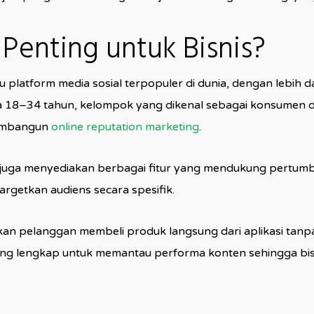
Penting untuk Bisnis?
platform media sosial terpopuler di dunia, dengan lebih dar
18–34 tahun, kelompok yang dikenal sebagai konsumen digit
membangun
online reputation marketing
.
m juga menyediakan berbagai fitur yang mendukung pertumbu
rgetkan audiens secara spesifik.
 pelanggan membeli produk langsung dari aplikasi tanpa 
yang lengkap untuk memantau performa konten sehingga bis