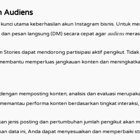
 Audiens
 kunci utama keberhasilan akun Instagram bisnis. Untuk 
audiens
 dan pesan langsung (DM) secara cepat agar
merasa
m Stories dapat mendorong partisipasi aktif pengikut. Tida
membantu memperluas jangkauan konten dan meningkatkan i
 dengan memposting konten; analisis dan evaluasi merupak
emantau performa konten berdasarkan tingkat interaksi, 
rkan jenis posting dan pertumbuhan jumlah pengikut akan 
kan data ini, Anda dapat menyesuaikan dan memperbaiki st