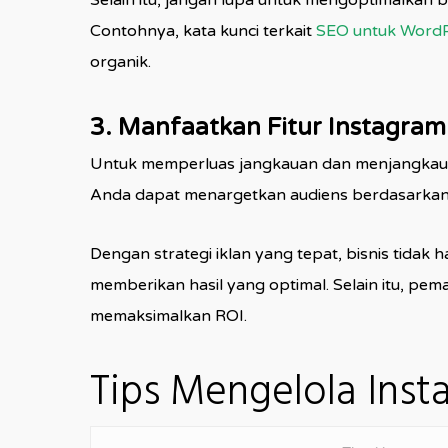
Selain itu, jangan lupa untuk mengoptimalkan 
Contohnya, kata kunci terkait
SEO untuk Word
organik.
3. Manfaatkan Fitur Instagram
Untuk memperluas jangkauan dan menjangkau au
Anda dapat menargetkan audiens berdasarkan d
Dengan strategi iklan yang tepat, bisnis tida
memberikan hasil yang optimal. Selain itu, pe
memaksimalkan ROI.
Tips Mengelola Inst