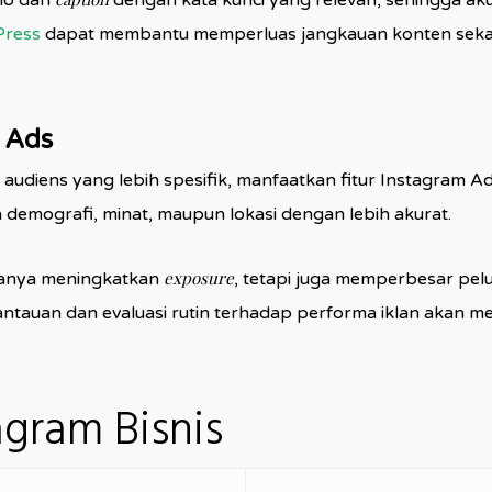
bio dan
dengan kata kunci yang relevan, sehingga ak
Press
dapat membantu memperluas jangkauan konten sekaligu
 Ads
diens yang lebih spesifik, manfaatkan fitur Instagram Ad
emografi, minat, maupun lokasi dengan lebih akurat.
exposure
k hanya meningkatkan
, tetapi juga memperbesar pelu
mantauan dan evaluasi rutin terhadap performa iklan akan 
agram Bisnis