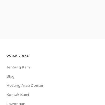
berapa saja. Anda bisa memasang iklan mulai
Ketahui target market anda dan ketahui konten
dari 100 ribu hingga 100 juta bahkan lebih.
yang paling menarik untuk pemirsa anda.
Platform Google terbuka untuk berbagai bisnis
dari mikro sampai dengan perusahaan besar.
Namun agar lebih optimal, tetapkan anggaran
awal Rp 5 juta saja.
QUICK LINKS
Tentang Kami
Blog
Hosting Atau Domain
Kontak Kami
Lowongan