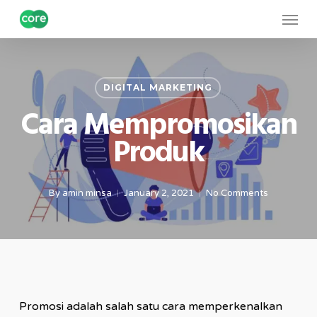
Skip
Menu
to
main
content
DIGITAL MARKETING
Cara Mempromosikan
Produk
By
amin minsa
January 2, 2021
No Comments
Promosi adalah salah satu cara memperkenalkan