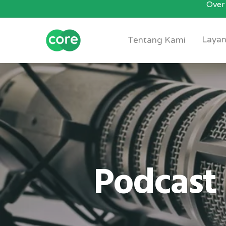
Over 
Skip
to
main
Layan
Tentang Kami
content
Podcast