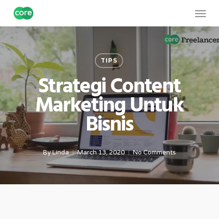
Skip
Menu
to
main
content
TIPS
Strategi Content
Marketing Untuk
Bisnis
By
Linda
March 13, 2020
No Comments