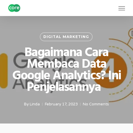
Skip
Menu
to
main
content
DIGITAL MARKETING
Bagaimana Cara
Membaca Data
Google Analytics? Ini
Penjelasannya
By
Linda
February 17, 2023
No Comments