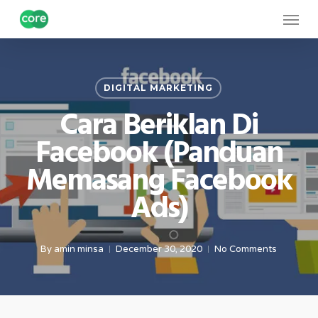
Skip
Menu
to
main
content
DIGITAL MARKETING
Cara Beriklan Di
Facebook (Panduan
Memasang Facebook
Ads)
By
amin minsa
December 30, 2020
No Comments