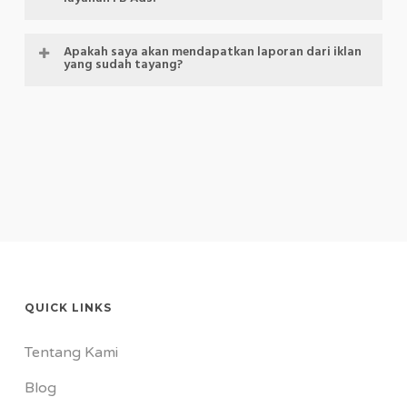
Silahkan hubungi nomor kontak kami untuk hal
Apakah saya akan mendapatkan laporan dari iklan
yang sudah tayang?
ini. Kita bisa mendiskusikannya.
Tim kami akan bekerja secara transparan
dengan klien. Kami akan memberikan laporan
secara berkala.
QUICK LINKS
Tentang Kami
Blog