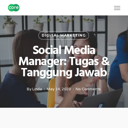
Skip
Menu
to
main
content
DIGITAL MARKETING
Social Media
Manager: Tugas &
Tanggung Jawab
By
Linda
May 14, 2020
No Comments