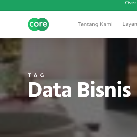
Over 
Skip
to
main
Layan
Tentang Kami
content
TAG
Data Bisnis