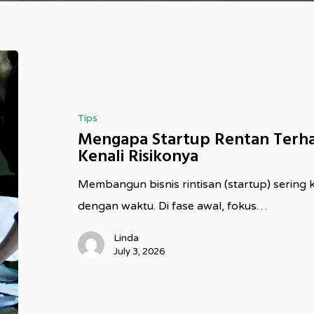
Mengapa
Startup
Rentan
Tips
Terhadap
Mengapa Startup Rentan Terha
Serangan
Kenali Risikonya
Siber?
Membangun bisnis rintisan (startup) sering k
Kenali
dengan waktu. Di fase awal, fokus…
Risikonya
Linda
July 3, 2026