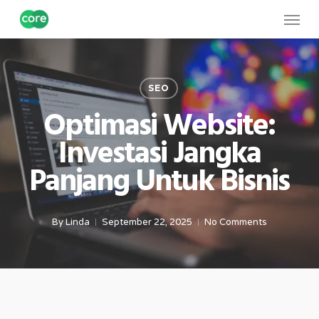
Skip
Menu
to
main
content
SEO
Optimasi Website:
Investasi Jangka
Panjang Untuk Bisnis
By
Linda
September 22, 2025
No Comments