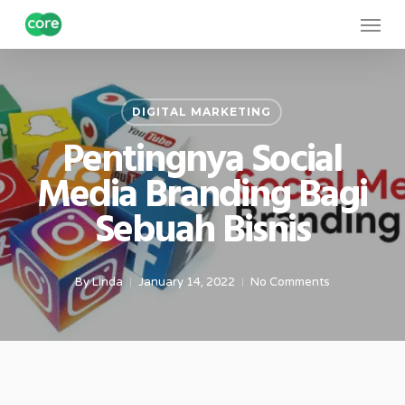
Skip
Menu
to
main
content
DIGITAL MARKETING
Pentingnya Social
Media Branding Bagi
Sebuah Bisnis
By
Linda
January 14, 2022
No Comments