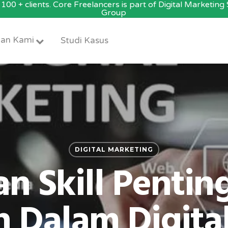
100 + clients. Core Freelancers is part of Digital Marketin
Group
an Kami
Studi Kasus
DIGITAL MARKETING
an Skill Pentin
 Dalam Digita